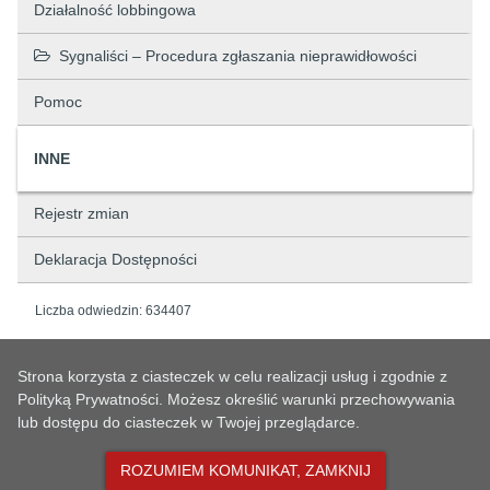
Działalność lobbingowa
Sygnaliści – Procedura zgłaszania nieprawidłowości
Pomoc
INNE
Rejestr zmian
Deklaracja Dostępności
Liczba odwiedzin:
634407
Home page
Rada Gminy
Kadencja 2018 - 2024
/
/
/
Sesje Rady Gminy
Projekty uchwał Rady Gminy Świerklaniec
/
Strona korzysta z ciasteczek w celu realizacji usług i zgodnie z
Polityką Prywatności. Możesz określić warunki przechowywania
Projekty uchwał na sesję Rady Gminy w dniu 19.06.2019 r.
/
lub dostępu do ciasteczek w Twojej przeglądarce.
Coś poszło nie tak, skontaktuj się z
ROZUMIEM KOMUNIKAT, ZAMKNIJ
administratorem