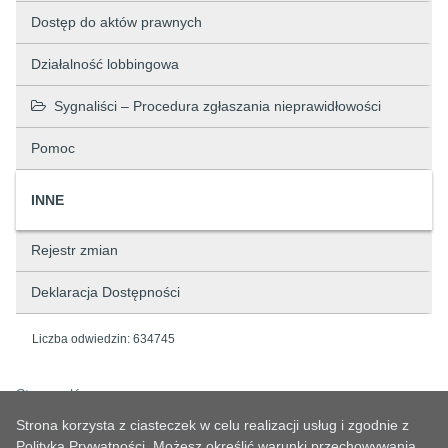
Dostęp do aktów prawnych
Działalność lobbingowa
Sygnaliści – Procedura zgłaszania nieprawidłowości
Pomoc
INNE
Rejestr zmian
Deklaracja Dostępności
Liczba odwiedzin:
634745
Strona główna
Strona korzysta z ciasteczek w celu realizacji usług i zgodnie z
Polityką Prywatności. Możesz określić warunki przechowywania