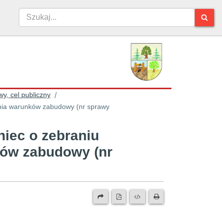
y, cel publiczny
/
nia warunków zabudowy (nr sprawy
iec o zebraniu
ków zabudowy (nr