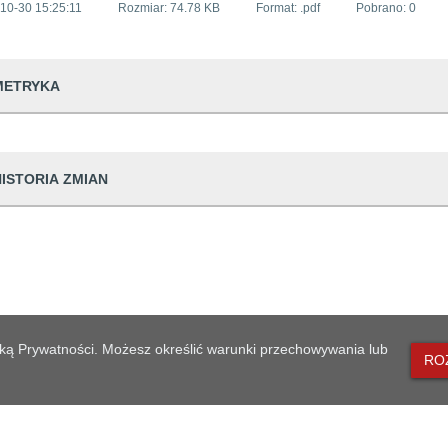
10-30 15:25:11
Rozmiar:
74.78 KB
Format: .
pdf
Pobrano:
0
METRYKA
dwiedzin
20
HISTORIA ZMIAN
udostępniający informację
Urząd
prowadzająca informację
Klaudia Baron
Dane osoby zmieniającej
dpowiedzialna
Dziuba Barbara
ian
30 15:25:11
Klaudia Baron
generowania
2019-10-30 15:2
lityką Prywatności. Możesz określić warunki przechowywania lub
likacji
2019-10-30 15:2
RO
eniesienia do archiwum
Brak danych