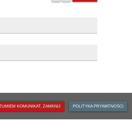
Opis zmiany
Publikacja artykułu
5:11
5:11
ZUMIEM KOMUNIKAT, ZAMKNIJ
POLITYKA PRYWATNOŚCI