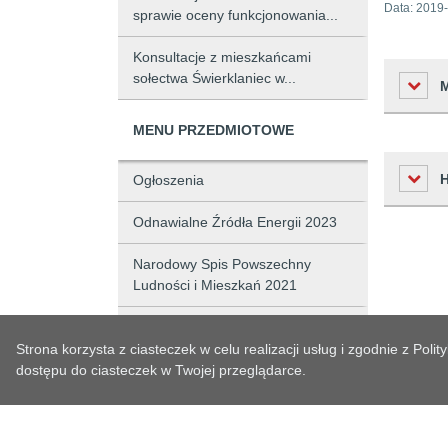
Data:
2019-
sprawie oceny funkcjonowania...
Konsultacje z mieszkańcami
sołectwa Świerklaniec w...
MENU PRZEDMIOTOWE
Liczba o
Ogłoszenia
Podmiot 
Odnawialne Źródła Energii 2023
Osoba w
Czas
Narodowy Spis Powszechny
Osoba o
Ludności i Mieszkań 2021
Historia zm
2019-10-
Czas wy
Obsługa interesanta
Strona korzysta z ciasteczek w celu realizacji usług i zgodnie z Po
Czas pub
Budżet i Majątek
dostępu do ciasteczek w Twojej przeglądarce.
Data prz
Gospodarka komunalna