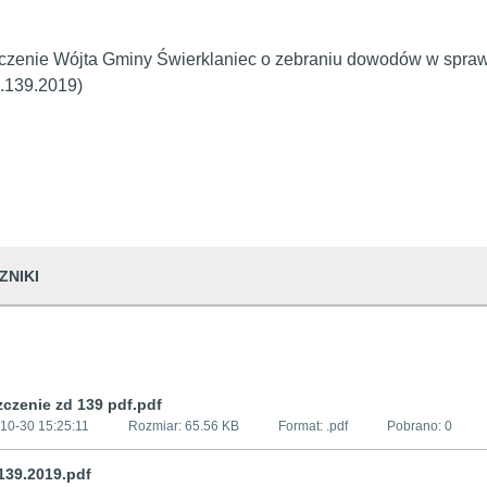
zenie Wójta Gminy Świerklaniec o zebraniu dowodów w spraw
.139.2019)
ZNIKI
czenie zd 139 pdf.pdf
10-30 15:25:11
Rozmiar:
65.56 KB
Format: .
pdf
Pobrano:
0
139.2019.pdf