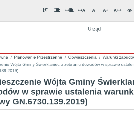
A
A
A+
A++
Urząd
ówna
Planowanie Przestrzenne
Obwieszczenia
Warunki zabudow
/
/
/
enie Wójta Gminy Świerklaniec o zebraniu dowodów w sprawie ustale
139.2019)
eszczenie Wójta Gminy Świerklan
dów w sprawie ustalenia warun
wy GN.6730.139.2019)