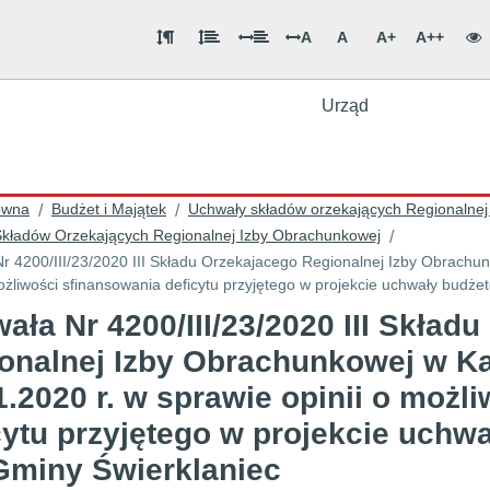
A
A
A+
A++
Urząd
ówna
Budżet i Majątek
Uchwały składów orzekających Regionalnej
/
/
kładów Orzekających Regionalnej Izby Obrachunkowej
/
r 4200/III/23/2020 III Składu Orzekajacego Regionalnej Izby Obrachun
możliwości sfinansowania deficytu przyjętego w projekcie uchwały budż
ała Nr 4200/III/23/2020 III Skład
onalnej Izby Obrachunkowej w Ka
1.2020 r. w sprawie opinii o możl
cytu przyjętego w projekcie uchw
Gminy Świerklaniec