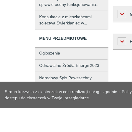
sprawie oceny funkcjonowania...
Konsultacje z mieszkańcami
sołectwa Świerklaniec w...
Liczba o
MENU PRZEDMIOTOWE
Podmiot 
Ogłoszenia
Osoba w
Czas
Odnawialne Źródła Energii 2023
Osoba o
Historia zm
2020-01-
Narodowy Spis Powszechny
Czas wy
Ludności i Mieszkań 2021
Strona korzysta z ciasteczek w celu realizacji usług i zgodnie z Po
Czas pub
Obsługa interesanta
dostępu do ciasteczek w Twojej przeglądarce.
Data prz
Budżet i Majątek
Budżet Gminy