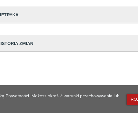
METRYKA
dwiedzin
33
HISTORIA ZMIAN
udostępniający informację
Urząd
prowadzająca informację
Marzena Jeziors
Dane osoby zmieniającej
dpowiedzialna
Marzena Jeziors
ian
27 13:18:15
Marzena Jeziorska
generowania
2020-01-27 13:1
lityką Prywatności. Możesz określić warunki przechowywania lub
likacji
2020-01-27 13:1
RO
eniesienia do archiwum
Brak danych
MAPA STRONY