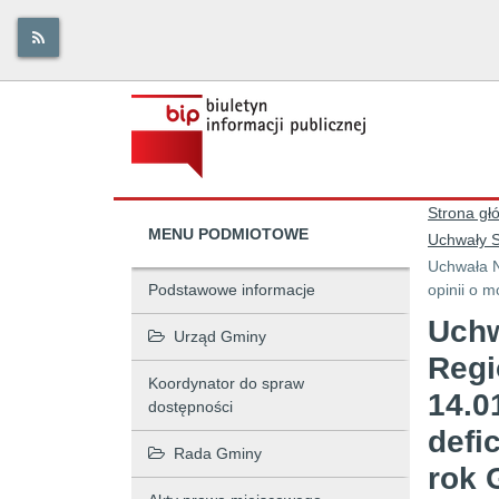
Strona gł
MENU PODMIOTOWE
Uchwały S
Uchwała N
Podstawowe informacje
opinii o 
Uchw
Urząd Gminy
Regi
Koordynator do spraw
14.0
dostępności
defi
Rada Gminy
rok 