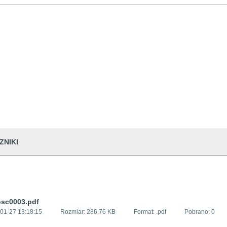
ZNIKI
sc0003.pdf
01-27 13:18:15
Rozmiar:
286.76 KB
Format: .
pdf
Pobrano:
0