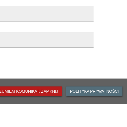
ka
Opis zmiany
ka
Publikacja artykułu
8:15
8:15
ZUMIEM KOMUNIKAT, ZAMKNIJ
POLITYKA PRYWATNOŚCI
DO GÓRY