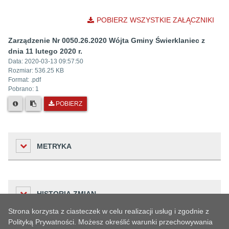
POBIERZ WSZYSTKIE ZAŁĄCZNIKI
Zarządzenie Nr 0050.26.2020 Wójta Gminy Świerklaniec z
dnia 11 lutego 2020 r.
Data:
2020-03-13 09:57:50
Rozmiar:
536.25 KB
Format: .
pdf
Pobrano:
1
POBIERZ
METRYKA
Liczba odwiedzin
HISTORIA ZMIAN
23
Strona korzysta z ciasteczek w celu realizacji usług i zgodnie z
Podmiot udostępniający informację
Polityką Prywatności. Możesz określić warunki przechowywania
Urząd