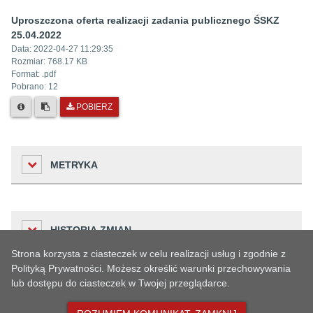
Uproszczona oferta realizacji zadania publicznego ŚSKZ
25.04.2022
Data:
2022-04-27 11:29:35
Rozmiar:
768.17 KB
Format: .
pdf
Pobrano:
12
POBIERZ
METRYKA
Liczba odwiedzin
HISTORIA ZMIAN
29
Strona korzysta z ciasteczek w celu realizacji usług i zgodnie z
Podmiot udostępniający informację
Polityką Prywatności. Możesz określić warunki przechowywania
Urząd
lub dostępu do ciasteczek w Twojej przeglądarce.
Dane osoby
STARSZE WERSJE ARTYKUŁU
Osoba wprowadzająca informację
Czas
zmieniającej
Opis zmiany
Anna Wesołowska